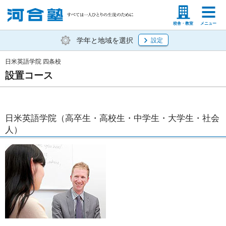
塾生の方
高等学校の先生
校舎・教室
メニュー
学年と地域を選択
設定
日米英語学院 四条校
設置コース
日米英語学院（高卒生・高校生・中学生・大学生・社会
人）