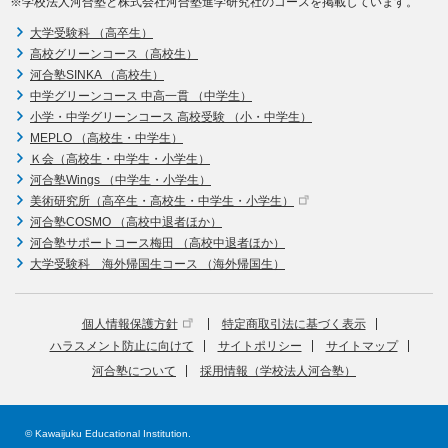
※学校法人河合塾と株式会社河合塾進学研究社のコースを掲載しています。
大学受験科 （高卒生）
高校グリーンコース（高校生）
河合塾SINKA （高校生）
中学グリーンコース 中高一貫 （中学生）
小学・中学グリーンコース 高校受験 （小・中学生）
MEPLO （高校生・中学生）
Ｋ会（高校生・中学生・小学生）
河合塾Wings （中学生・小学生）
美術研究所（高卒生・高校生・中学生・小学生）
河合塾COSMO （高校中退者ほか）
河合塾サポートコース梅田 （高校中退者ほか）
大学受験科 海外帰国生コース （海外帰国生）
個人情報保護方針
特定商取引法に基づく表示
ハラスメント防止に向けて
サイトポリシー
サイトマップ
河合塾について
採用情報（学校法人河合塾）
© Kawaijuku Educational Institution.