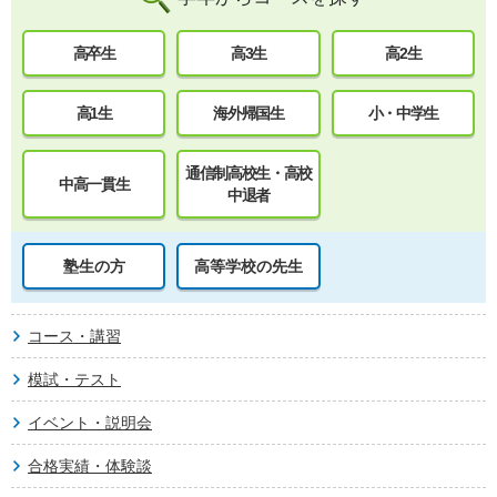
高卒生
高3生
高2生
高1生
海外帰国生
小・中学生
通信制高校生・高校
中高一貫生
中退者
塾生の方
高等学校の先生
コース・講習
模試・テスト
イベント・説明会
合格実績・体験談