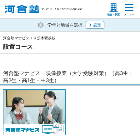
塾生の方
高等学校の先生
校舎・教室
メニュー
学年と地域を選択
設定
河合塾マナビスＪＲ茨木駅前校
設置コース
河合塾マナビス 映像授業（大学受験対策）（高3生・
高2生・高1生・中3生）