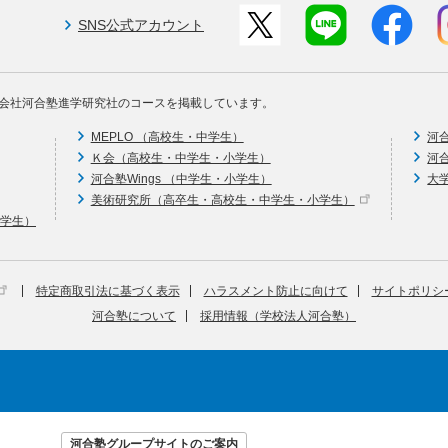
SNS公式アカウント
会社河合塾進学研究社のコースを掲載しています。
MEPLO （高校生・中学生）
河
Ｋ会（高校生・中学生・小学生）
河
河合塾Wings （中学生・小学生）
大
美術研究所（高卒生・高校生・中学生・小学生）
中学生）
特定商取引法に基づく表示
ハラスメント防止に向けて
サイトポリシ
河合塾について
採用情報（学校法人河合塾）
河合塾グループサイトのご案内