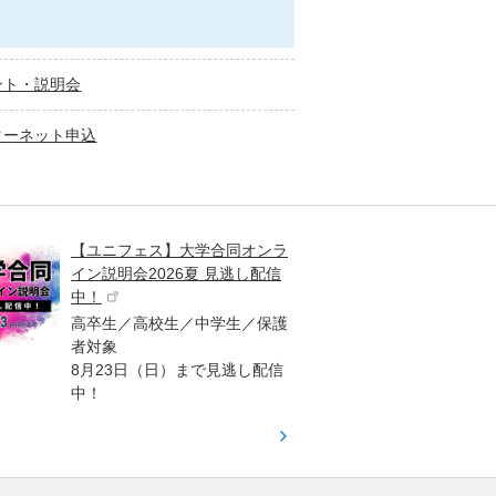
ント・説明会
ターネット申込
【ユニフェス】大学合同オンラ
大学受
イン説明会2026夏 見逃し配信
ント
中！
高校生
高卒生／高校生／中学生／保護
「栄冠
者対象
報が満
8月23日（日）まで見逃し配信
題集を
中！
す！