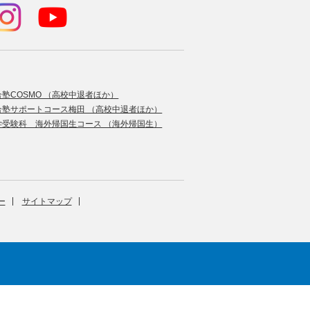
合塾COSMO （高校中退者ほか）
合塾サポートコース梅田 （高校中退者ほか）
学受験科 海外帰国生コース （海外帰国生）
ー
サイトマップ