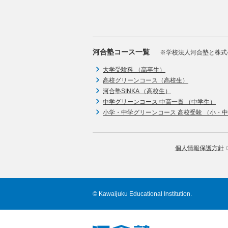
河合塾コース一覧
※学校法人河合塾と株式
大学受験科 （高卒生）
高校グリーンコース（高校生）
河合塾SINKA （高校生）
中学グリーンコース 中高一貫 （中学生）
小学・中学グリーンコース 高校受験 （小・
個人情報保護方針
© Kawaijuku Educational Institution.