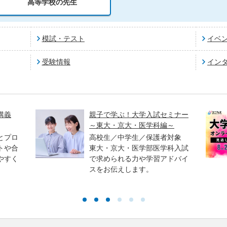
高等学校の先生
模試・テスト
イベ
受験情報
イン
講義
親子で学ぶ！大学入試セミナー
～東大・京大・医学科編～
とプロ
高校生／中学生／保護者対象
トや合
東大・京大・医学部医学科入試
やすく
で求められる力や学習アドバイ
スをお伝えします。