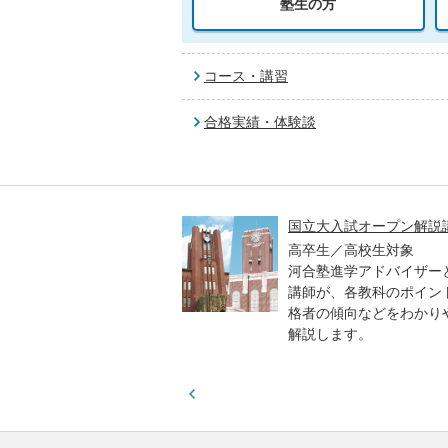
塾生の方
コース・講習
合格実績・体験談
高一貫校 中学生テスト
国立大入試オープン解説
貫校の中3生対象
高卒生／高校生対象
模のテストを受験して、
河合塾進学アドバイザー
実力と伸ばすべき力を知
講師が、各教科のポイン
格者の傾向などをわかり
解説します。