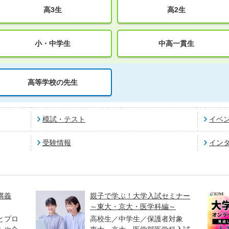
高3生
高2生
小・中学生
中高一貫生
高等学校の先生
模試・テスト
イベ
受験情報
イン
講義
親子で学ぶ！大学入試セミナー
～東大・京大・医学科編～
とプロ
高校生／中学生／保護者対象