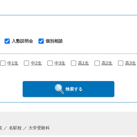
入塾説明会
個別相談
中1生
中2生
中3生
高1生
高2生
高3生
検索する
 ／ 名駅校 ／ 大学受験科