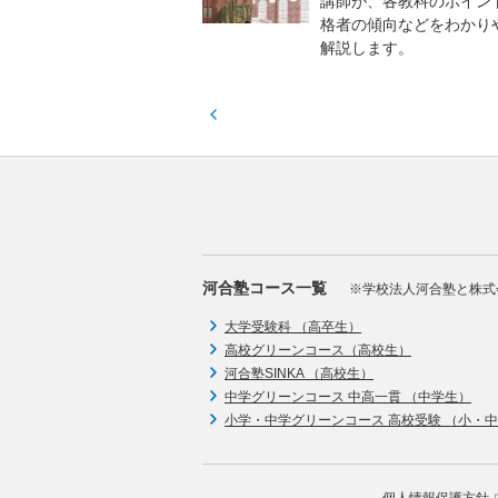
実力と伸ばすべき力を知
講師が、各教科のポイン
格者の傾向などをわかり
解説します。
河合塾コース一覧
※学校法人河合塾と株式
大学受験科 （高卒生）
高校グリーンコース（高校生）
河合塾SINKA （高校生）
中学グリーンコース 中高一貫 （中学生）
小学・中学グリーンコース 高校受験 （小・