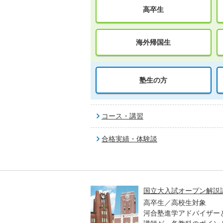
高卒生
海外帰国生
塾生の方
コース・講習
合格実績・体験談
高一貫校 中学生テスト
国立大入試オープン解説
貫校の中3生対象
高卒生／高校生対象
模のテストを受験して、
河合塾進学アドバイザー