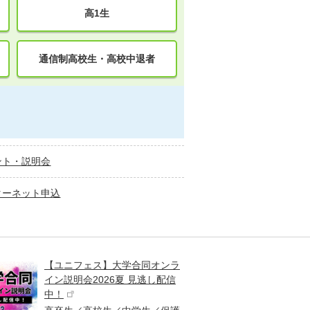
高1生
通信制高校生・高校中退者
ント・説明会
ターネット申込
【ユニフェス】大学合同オンラ
大学受
イン説明会2026夏 見逃し配信
ント
中！
高校生