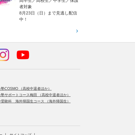
高卒生／高校生／中学生／保護
「栄冠
者対象
報が満
8月23日（日）まで見逃し配信
題集を
中！
す！
合塾COSMO （高校中退者ほか）
合塾サポートコース梅田 （高校中退者ほか）
学受験科 海外帰国生コース （海外帰国生）