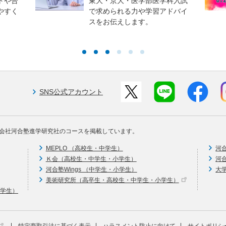
トや合
東大・京大・医学部医学科入試
やすく
で求められる力や学習アドバイ
スをお伝えします。
SNS公式アカウント
会社河合塾進学研究社のコースを掲載しています。
MEPLO （高校生・中学生）
河
Ｋ会（高校生・中学生・小学生）
河
河合塾Wings （中学生・小学生）
大
美術研究所（高卒生・高校生・中学生・小学生）
中学生）