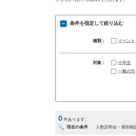
条件を指定して絞り込む
種類：
イベント
対象：
小学生
一般の方
0
件あります。
現在の条件
入塾説明会・個別相談