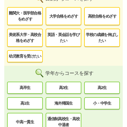
難関大・医学部合格
大学合格をめざす
高校合格をめざす
をめざす
美術系大学・高校合
英語・英会話を学び
学校の成績を伸ばし
格をめざす
たい
たい
幼児教育を受けたい
学年からコースを探す
高卒生
高3生
高2生
高1生
海外帰国生
小・中学生
通信制高校生・高校
中高一貫生
中退者