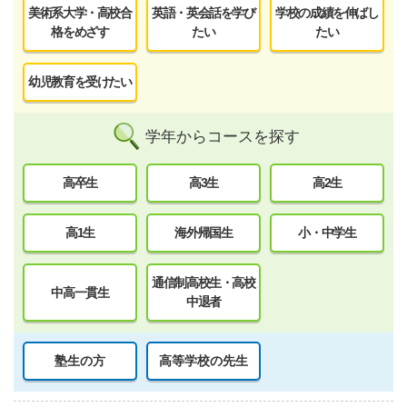
美術系大学・高校合
英語・英会話を学び
学校の成績を伸ばし
格をめざす
たい
たい
幼児教育を受けたい
学年からコースを探す
高卒生
高3生
高2生
高1生
海外帰国生
小・中学生
通信制高校生・高校
中高一貫生
中退者
塾生の方
高等学校の先生