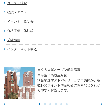
コース・講習
模試・テスト
イベント・説明会
合格実績・体験談
受験情報
インターネット申込
国立大入試オープン解説講義
高卒生／高校生対象
河合塾進学アドバイザーとプロ講師が、各
教科のポイントや合格者の傾向などをわか
りやすく解説します。