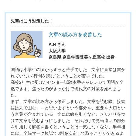
先輩はこう対策した！
文章の読み方を改善した
A.N さん
大阪大学
奈良県 奈良学園登美ヶ丘高校 出身
国語は小学生の頃からずっと苦手でした。文章に直接は書か
れていない“行間を読む”ということが苦手でした。
高校2年生に受けたセンター試験本番チャレンジで国語が全
然できず、焦ったのがきっかけで現代文の対策を始めまし
た。
まず、文章の読み方から修正しました。文章を読む際、接続
語は丸で囲む、～と思いますという部分や、重要や大切とい
う言葉が含まれている一文には線を引くなど、メリハリをつ
けて文章を読むようにしました。それだけで見当違いの部分
を引用して解答を書くということは一気になくなり、半年後
には、全統マーク模試で8割を安定して取ることができるよ