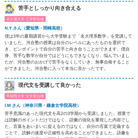
苦手としっかり向き合える
名古屋大学 工学部合格
N.Y さん（愛知県・岡崎高校）
僕は3年の夏期講習から大学受験まで「名大理系数学」を受講して
いました。河合塾の授業は自分のレベルにあったものを選択で
き、ピンポイントで自分の苦手と向き合うことができます。僕自
身、苦手な数学が自分ではどうにもできなくなり、悩んでいまし
たが、河合塾のおかげで苦手をなくしていき、無事合格すること
ができました。河合塾に入って本当に良かったです。
現代文を受講して良かった
早稲田大学 文学部合格
I.M さん（神奈川県・鎌倉女学院高校）
苦手意識のあった現代文を高2の3学期から受講しました。授業で
は読解のポイントだけではなく、語彙の強化を重視した内容でし
た。言葉をあいまいに捉えるのではなく、自分の言葉で定義する
ことで、読解の速度や正確性を高めることができました。語彙を