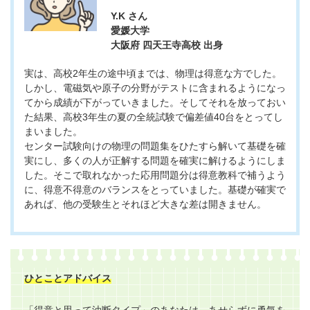
Y.K さん
愛媛大学
大阪府 四天王寺高校 出身
実は、高校2年生の途中頃までは、物理は得意な方でした。
しかし、電磁気や原子の分野がテストに含まれるようになっ
てから成績が下がっていきました。そしてそれを放っておい
た結果、高校3年生の夏の全統試験で偏差値40台をとってし
まいました。
センター試験向けの物理の問題集をひたすら解いて基礎を確
実にし、多くの人が正解する問題を確実に解けるようにしま
した。そこで取れなかった応用問題分は得意教科で補うよう
に、得意不得意のバランスをとっていました。基礎が確実で
あれば、他の受験生とそれほど大きな差は開きません。
ひとことアドバイス
「得意と思って油断タイプ」のあなたは、あせらずに勇気を