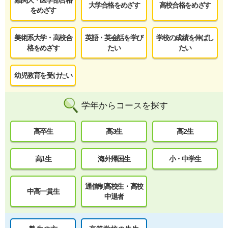
難関大・医学部合格
大学合格をめざす
高校合格をめざす
をめざす
美術系大学・高校合
英語・英会話を学び
学校の成績を伸ばし
格をめざす
たい
たい
幼児教育を受けたい
学年からコースを探す
高卒生
高3生
高2生
高1生
海外帰国生
小・中学生
通信制高校生・高校
中高一貫生
中退者