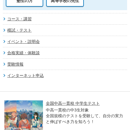
塾生の方
高等学校の先生
コース・講習
模試・テスト
イベント・説明会
合格実績・体験談
受験情報
インターネット申込
全国中高一貫校 中学生テスト
中高一貫校の中3生対象
全国規模のテストを受験して、自分の実力
と伸ばすべき力を知ろう！