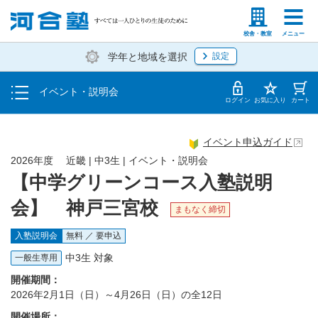
入塾説明会
塾生の方
高等学校の先生
校舎・教室
メニュー
学年と地域を選択
設定
個別相談
イベント・説明会
体験授業
ログイン
お気に入り
カート
イベント申込ガイド
2026年度 近畿 | 中3生 | イベント・説明会
【中学グリーンコース入塾説明
会】 神戸三宮校
まもなく締切
入塾説明会
無料 ／ 要申込
中3生 対象
一般生専用
開催期間：
2026年2月1日（日）～4月26日（日）の全12日
開催場所：