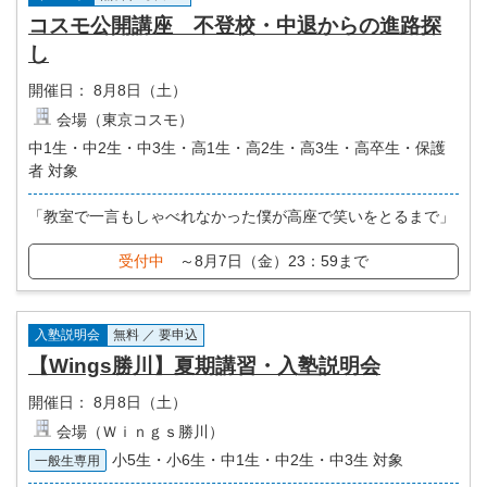
コスモ公開講座 不登校・中退からの進路探
し
開催日：
8月8日（土）
会場（東京コスモ）
中1生・中2生・中3生・高1生・高2生・高3生・高卒生・保護
者 対象
「教室で一言もしゃべれなかった僕が高座で笑いをとるまで」
受付中
～8月7日（金）23：59まで
入塾説明会
無料 ／ 要申込
【Wings勝川】夏期講習・入塾説明会
開催日：
8月8日（土）
会場（Ｗｉｎｇｓ勝川）
小5生・小6生・中1生・中2生・中3生 対象
一般生専用