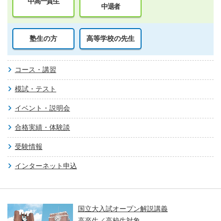
中高一貫生
中退者
塾生の方
高等学校の先生
コース・講習
模試・テスト
イベント・説明会
合格実績・体験談
受験情報
インターネット申込
プン解説講義
親子で学ぶ！大
大・医学科編～
対象