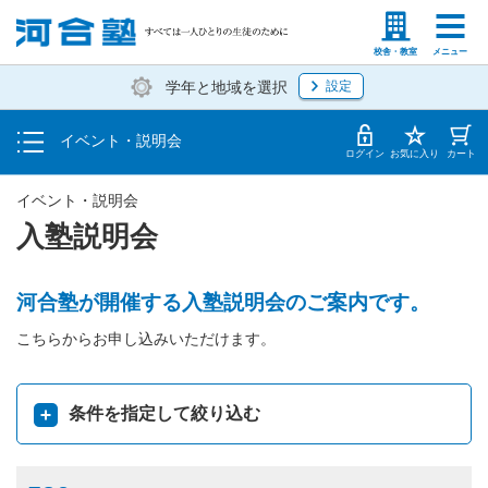
入塾説明会
塾生の方
高等学校の先生
校舎・教室
メニュー
学年と地域を選択
設定
個別相談
イベント・説明会
体験授業
ログイン
お気に入り
カート
イベント・説明会
入塾説明会
河合塾が開催する入塾説明会のご案内です。
こちらからお申し込みいただけます。
条件を指定して絞り込む