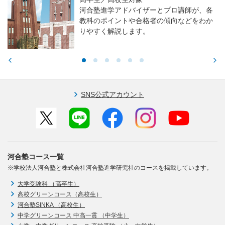
バイザーとプロ講師が、各
高校生／中学生
や合格者の傾向などをわか
東大・京大・医
ます。
る力や学習アド
SNS公式アカウント
河合塾コース一覧
※学校法人河合塾と株式会社河合塾進学研究社のコースを掲載しています。
大学受験科 （高卒生）
高校グリーンコース（高校生）
河合塾SINKA （高校生）
中学グリーンコース 中高一貫 （中学生）