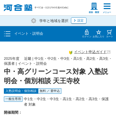
入塾説明会
塾生の方
高等学校の先生
校舎・教室
メニュー
学年と地域を選択
設定
個別相談
イベント・説明会
体験授業
ログイン
お気に入り
カート
イベント申込ガイド
2025年度 近畿 | 中1生・中2生・中3生・高1生・高2生・高3生・
保護者 | イベント・説明会
中・高グリーンコース対象 入塾説
明会・個別相談 天王寺校
入塾説明会・個別相談
無料 ／ 要申込
中1生・中2生・中3生・高1生・高2生・高3生・保護
一般生専用
者 対象
開催期間：