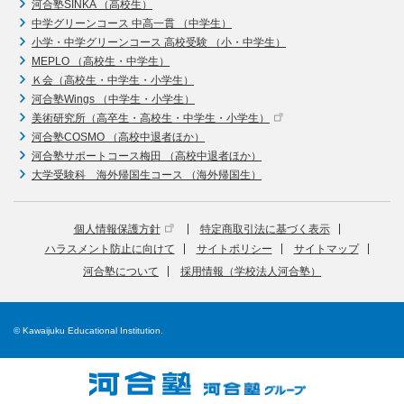
河合塾SINKA （高校生）
中学グリーンコース 中高一貫 （中学生）
小学・中学グリーンコース 高校受験 （小・中学生）
MEPLO （高校生・中学生）
Ｋ会（高校生・中学生・小学生）
河合塾Wings （中学生・小学生）
美術研究所（高卒生・高校生・中学生・小学生）
河合塾COSMO （高校中退者ほか）
河合塾サポートコース梅田 （高校中退者ほか）
大学受験科 海外帰国生コース （海外帰国生）
個人情報保護方針
特定商取引法に基づく表示
ハラスメント防止に向けて
サイトポリシー
サイトマップ
河合塾について
採用情報（学校法人河合塾）
© Kawaijuku Educational Institution.