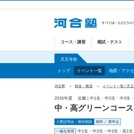
コース・講習
模試・テスト
天王寺校
トップ
イベント一覧
地図・アクセ
河合塾
校舎・教室
イベント一覧 | 天
2026年度 近畿 | 中1生・中2生・中3
中・高グリーンコース
入塾説明会・個別相談
無料 ／ 要申込
中1生・中2生・中3生・高1生
一般生専用