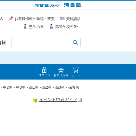
込
お客様情報の確認・変更
資料請求
塾生の方
高等学校の先生
情報
ログイン
お気に入り
カート
1生・中2生・中3生・高1生・高2生・高3生・保護者
イベント申込ガイド