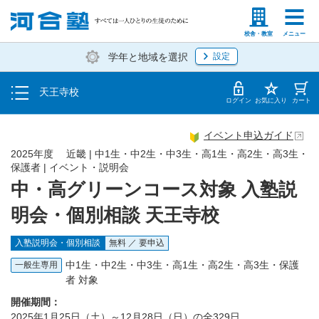
トップ
塾生の方
高等学校の先生
校舎・教室
メニュー
学年と地域を選択
設定
イベント一覧
天王寺校
地図・アクセス
ログイン
お気に入り
カート
イベント申込ガイド
2025年度 近畿 | 中1生・中2生・中3生・高1生・高2生・高3生・
保護者 | イベント・説明会
中・高グリーンコース対象 入塾説
明会・個別相談 天王寺校
入塾説明会・個別相談
無料 ／ 要申込
中1生・中2生・中3生・高1生・高2生・高3生・保護
一般生専用
者 対象
開催期間：
2025年1月25日（土）～12月28日（日）の全329日