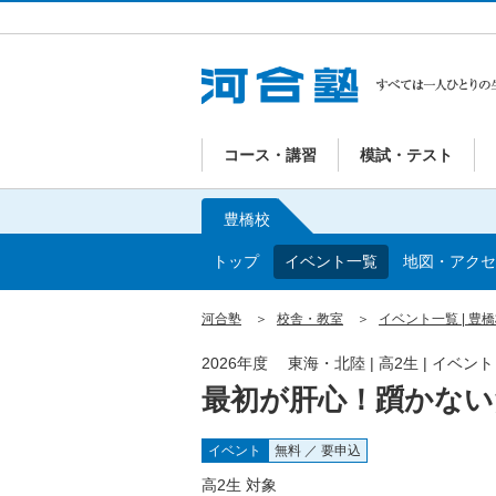
コース・講習
模試・テスト
豊橋校
トップ
イベント一覧
地図・アクセ
河合塾
校舎・教室
イベント一覧 | 豊
2026年度 東海・北陸 | 高2生 | イベン
最初が肝心！躓かないた
イベント
無料 ／ 要申込
高2生 対象