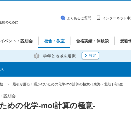
よくあるご質問
インターネット申
イベント・説明会
校舎・教室
合格実績・体験談
受験
学年と地域を選択
設定
ス
橋校
最初が肝心！躓かないための化学-mol計算の極意- | 東海・北陸 | 高2生
ト・説明会
めの化学-mol計算の極意-