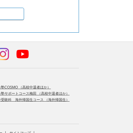
合塾COSMO （高校中退者ほか）
合塾サポートコース梅田 （高校中退者ほか）
学受験科 海外帰国生コース （海外帰国生）