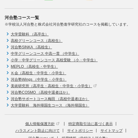
河合塾コース一覧
※学校法人河合塾と株式会社河合塾進学研究社のコースを掲載しています。
大学受験科 （高卒生）
高校グリーンコース（高校生）
河合塾SINKA （高校生）
中学グリーンコース 中高一貫 （中学生）
小学・中学グリーンコース 高校受験 （小・中学生）
MEPLO （高校生・中学生）
Ｋ会（高校生・中学生・小学生）
河合塾Wings （中学生・小学生）
美術研究所（高卒生・高校生・中学生・小学生）
河合塾COSMO （高校中退者ほか）
河合塾サポートコース梅田 （高校中退者ほか）
大学受験科 海外帰国生コース （海外帰国生）
個人情報保護方針
特定商取引法に基づく表示
ハラスメント防止に向けて
サイトポリシー
サイトマップ