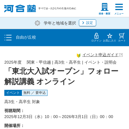
トップ
塾生の方
高等学校の先生
校舎・教室
メニュー
学年と地域を選択
設定
イベント一覧
自由が丘校
地図・アクセス
ログイン
お気に入り
カート
イベント申込ガイド
2025年度 関東・甲信越 | 高3生・高卒生 | イベント・説明会
「東北大入試オープン」フォロー
解説講義 オンライン
イベント
無料 ／ 要申込
高3生・高卒生 対象
視聴期間：
2025年12月3日（水）10：00～2026年3月1日（日）00：00
開催場所：