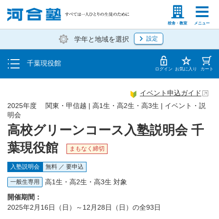
トップ
塾生の方
高等学校の先生
校舎・教室
メニュー
学年と地域を選択
設定
イベント一覧
千葉現役館
地図・アクセス
ログイン
お気に入り
カート
イベント申込ガイド
2025年度 関東・甲信越 | 高1生・高2生・高3生 | イベント・説
明会
高校グリーンコース入塾説明会 千
葉現役館
まもなく締切
入塾説明会
無料 ／ 要申込
高1生・高2生・高3生 対象
一般生専用
開催期間：
2025年2月16日（日）～12月28日（日）の全93日