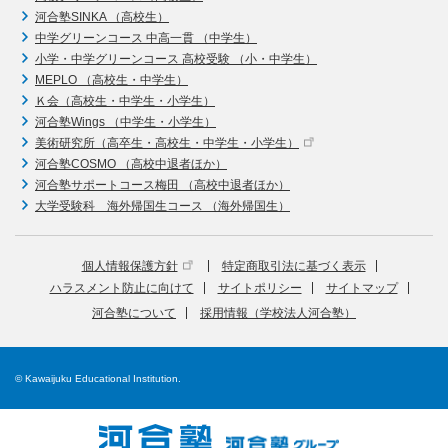
河合塾SINKA （高校生）
中学グリーンコース 中高一貫 （中学生）
小学・中学グリーンコース 高校受験 （小・中学生）
MEPLO （高校生・中学生）
Ｋ会（高校生・中学生・小学生）
河合塾Wings （中学生・小学生）
美術研究所（高卒生・高校生・中学生・小学生）
河合塾COSMO （高校中退者ほか）
河合塾サポートコース梅田 （高校中退者ほか）
大学受験科 海外帰国生コース （海外帰国生）
個人情報保護方針
特定商取引法に基づく表示
ハラスメント防止に向けて
サイトポリシー
サイトマップ
河合塾について
採用情報（学校法人河合塾）
© Kawaijuku Educational Institution.