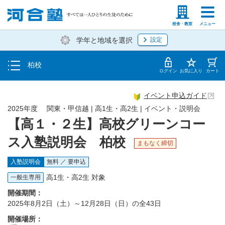
トップ
塾生の方
高等学校の先生
校舎・教室
メニュー
学年と地域を選択
設定
イベント一覧
柏校
地図・アクセス
ログイン
お気に入り
カート
イベント申込ガイド
2025年度 関東・甲信越 | 高1生・高2生 | イベント・説明会
【高１・２生】高校グリーンコー
ス入塾説明会 柏校
まもなく締切
入塾説明会
無料 ／ 要申込
高1生・高2生 対象
一般生専用
開催期間：
2025年8月2日（土）～12月28日（日）の全43日
開催場所：