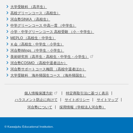
大学受験科 （高卒生）
高校グリーンコース（高校生）
河合塾SINKA （高校生）
中学グリーンコース 中高一貫 （中学生）
小学・中学グリーンコース 高校受験 （小・中学生）
MEPLO （高校生・中学生）
Ｋ会（高校生・中学生・小学生）
河合塾Wings （中学生・小学生）
美術研究所（高卒生・高校生・中学生・小学生）
河合塾COSMO （高校中退者ほか）
河合塾サポートコース梅田 （高校中退者ほか）
大学受験科 海外帰国生コース （海外帰国生）
個人情報保護方針
特定商取引法に基づく表示
ハラスメント防止に向けて
サイトポリシー
サイトマップ
河合塾について
採用情報（学校法人河合塾）
© Kawaijuku Educational Institution.