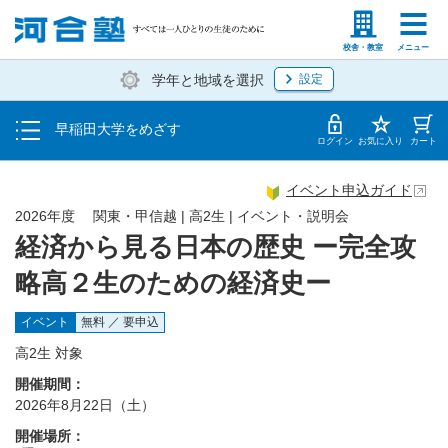
大学を知る
塾生の方
高等学校の先生
校舎・教室
メニュー
学年と地域を選択
設定
受験対策をする
早稲田大学をめざす
早大志望者のためのイベント
ログイン
お気に入り
カート
イベント申込ガイド
2026年度 関東・甲信越 | 高2生 | イベント・説明会
経済から見る日本の歴史 ー完全攻
略高２生のための経済史ー
イベント
無料 ／ 要申込
高2生 対象
開催期間：
2026年8月22日（土）
開催場所：