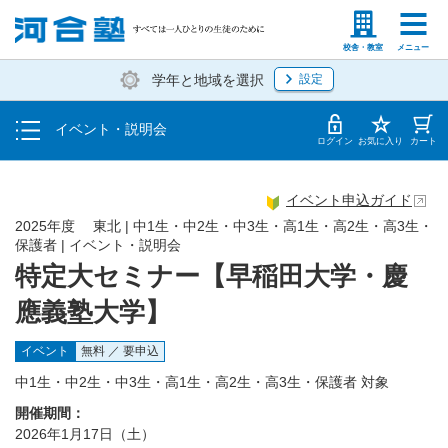
入塾説明会
塾生の方
高等学校の先生
校舎・教室
メニュー
学年と地域を選択
設定
個別相談
イベント・説明会
体験授業
ログイン
お気に入り
カート
イベント申込ガイド
2025年度 東北 | 中1生・中2生・中3生・高1生・高2生・高3生・
保護者 | イベント・説明会
特定大セミナー【早稲田大学・慶
應義塾大学】
イベント
無料 ／ 要申込
中1生・中2生・中3生・高1生・高2生・高3生・保護者 対象
開催期間：
2026年1月17日（土）