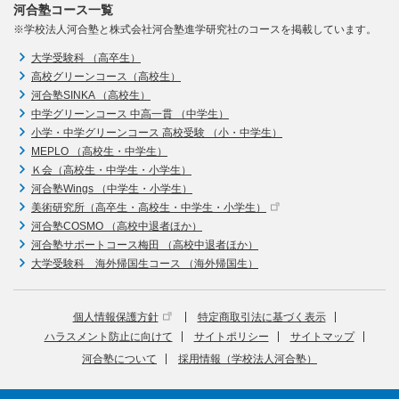
河合塾コース一覧
※学校法人河合塾と株式会社河合塾進学研究社のコースを掲載しています。
大学受験科 （高卒生）
高校グリーンコース（高校生）
河合塾SINKA （高校生）
中学グリーンコース 中高一貫 （中学生）
小学・中学グリーンコース 高校受験 （小・中学生）
MEPLO （高校生・中学生）
Ｋ会（高校生・中学生・小学生）
河合塾Wings （中学生・小学生）
美術研究所（高卒生・高校生・中学生・小学生）
河合塾COSMO （高校中退者ほか）
河合塾サポートコース梅田 （高校中退者ほか）
大学受験科 海外帰国生コース （海外帰国生）
個人情報保護方針
特定商取引法に基づく表示
ハラスメント防止に向けて
サイトポリシー
サイトマップ
河合塾について
採用情報（学校法人河合塾）