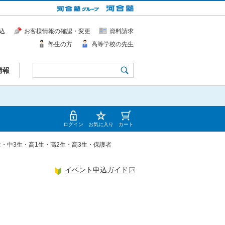
込
お客様情報の確認・変更
資料請求
塾生の方
高等学校の先生
情報
ログイン
お気に入り
カート
生・中3生・高1生・高2生・高3生・保護者
イベント申込ガイド