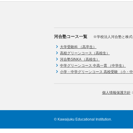
河合塾コース一覧
※学校法人河合塾と株式
大学受験科 （高卒生）
高校グリーンコース（高校生）
河合塾SINKA （高校生）
中学グリーンコース 中高一貫 （中学生）
小学・中学グリーンコース 高校受験 （小・
個人情報保護方針
© Kawaijuku Educational Institution.