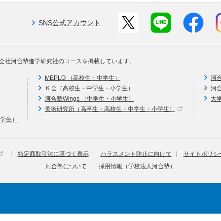
SNS公式アカウント
会社河合塾進学研究社のコースを掲載しています。
MEPLO （高校生・中学生）
河
Ｋ会（高校生・中学生・小学生）
河
河合塾Wings （中学生・小学生）
大
美術研究所（高卒生・高校生・中学生・小学生）
中学生）
特定商取引法に基づく表示
ハラスメント防止に向けて
サイトポリシ
河合塾について
採用情報（学校法人河合塾）