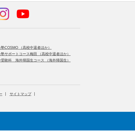
合塾COSMO （高校中退者ほか）
合塾サポートコース梅田 （高校中退者ほか）
学受験科 海外帰国生コース （海外帰国生）
ー
サイトマップ