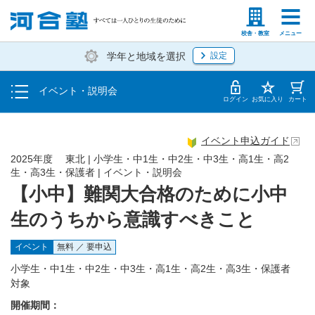
入塾説明会
塾生の方
高等学校の先生
校舎・教室
メニュー
学年と地域を選択
設定
個別相談
イベント・説明会
体験授業
ログイン
お気に入り
カート
イベント申込ガイド
2025年度 東北 | 小学生・中1生・中2生・中3生・高1生・高2
生・高3生・保護者 | イベント・説明会
【小中】難関大合格のために小中
生のうちから意識すべきこと
イベント
無料 ／ 要申込
小学生・中1生・中2生・中3生・高1生・高2生・高3生・保護者
対象
開催期間：