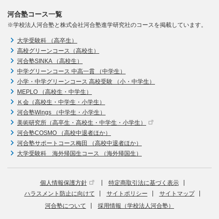
河合塾コース一覧
※学校法人河合塾と株式会社河合塾進学研究社のコースを掲載しています。
大学受験科 （高卒生）
高校グリーンコース（高校生）
河合塾SINKA （高校生）
中学グリーンコース 中高一貫 （中学生）
小学・中学グリーンコース 高校受験 （小・中学生）
MEPLO （高校生・中学生）
Ｋ会（高校生・中学生・小学生）
河合塾Wings （中学生・小学生）
美術研究所（高卒生・高校生・中学生・小学生）
河合塾COSMO （高校中退者ほか）
河合塾サポートコース梅田 （高校中退者ほか）
大学受験科 海外帰国生コース （海外帰国生）
個人情報保護方針
特定商取引法に基づく表示
ハラスメント防止に向けて
サイトポリシー
サイトマップ
河合塾について
採用情報（学校法人河合塾）