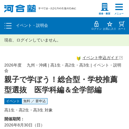
塾生の方
高等学校の先生
個別相談
校舎・教室
メニュー
イベント・説明会
体験授業
ログイン
お気に入り
カート
現在、ログインしていません。
イベント申込ガイド
2026年度 九州・沖縄 | 高1生・高2生・高3生 | イベント・説明
会
親子で学ぼう！総合型・学校推薦
型選抜 医学科編＆全学部編
イベント
無料 ／ 要申込
高1生・高2生・高3生 対象
開催期間：
2026年8月30日（日）