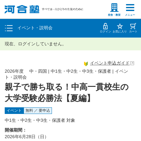
塾生の方
高等学校の先生
個別相談
校舎・教室
メニュー
イベント・説明会
体験授業
ログイン
お気に入り
カート
現在、ログインしていません。
イベント申込ガイド
2026年度 中・四国 | 中1生・中2生・中3生・保護者 | イベン
ト・説明会
親子で勝ち取る！中高一貫校生の
大学受験必勝法【夏編】
イベント
無料 ／ 要申込
中1生・中2生・中3生・保護者 対象
開催期間：
2026年6月28日（日）