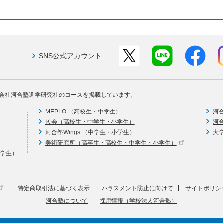
SNS公式アカウント
会社河合塾進学研究社のコースを掲載しています。
MEPLO （高校生・中学生）
河
Ｋ会（高校生・中学生・小学生）
河
河合塾Wings （中学生・小学生）
大
美術研究所（高卒生・高校生・中学生・小学生）
中学生）
特定商取引法に基づく表示
ハラスメント防止に向けて
サイトポリシ
河合塾について
採用情報（学校法人河合塾）