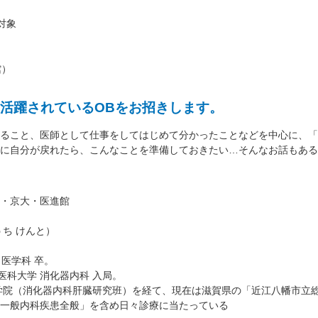
対象
館）
活躍されているOBをお招きします。
ること、医師として仕事をしてはじめて分かったことなどを中心に、「
に自分が戻れたら、こんなことを準備しておきたい…そんなお話もある
・京大・医進館
ち けんと）
 医学科 卒。
医科大学 消化器内科 入局。
学院（消化器内科肝臓研究班）を経て、現在は滋賀県の「近江八幡市立総
一般内科疾患全般」を含め日々診療に当たっている