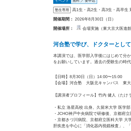
イベント
無料 ／ 要申込
高1生・高2生・高3生・高卒生 
塾生専用
開催期間：
2026年8月30日（日）
開催場所：
会場実施（東大京大医進
河合塾で学び、ドクターとして
本講演では、医学部入学後にはじめて分か
をお願いしています。過去の受験生の時代
【日時】8月30日（日）14:00〜15:00
【会場】河合塾 大阪北キャンパス 東大
【講演者プロフィール】竹内 健人（たけう
・私立 洛星高校 出身。久留米大学 医学部
・JCHO神戸中央病院で研修後、京都府立
・京都きづ川病院、京都府立医科大学 大
肝疾患を中心に「消化器内視鏡検査」、「