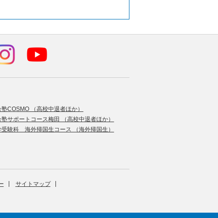
合塾COSMO （高校中退者ほか）
合塾サポートコース梅田 （高校中退者ほか）
学受験科 海外帰国生コース （海外帰国生）
ー
サイトマップ