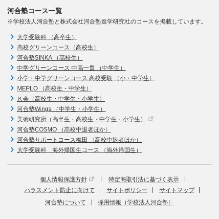
河合塾コース一覧
※学校法人河合塾と株式会社河合塾進学研究社のコースを掲載しています。
大学受験科 （高卒生）
高校グリーンコース（高校生）
河合塾SINKA （高校生）
中学グリーンコース 中高一貫 （中学生）
小学・中学グリーンコース 高校受験 （小・中学生）
MEPLO （高校生・中学生）
Ｋ会（高校生・中学生・小学生）
河合塾Wings （中学生・小学生）
美術研究所（高卒生・高校生・中学生・小学生）
河合塾COSMO （高校中退者ほか）
河合塾サポートコース梅田 （高校中退者ほか）
大学受験科 海外帰国生コース （海外帰国生）
個人情報保護方針
特定商取引法に基づく表示
ハラスメント防止に向けて
サイトポリシー
サイトマップ
河合塾について
採用情報（学校法人河合塾）