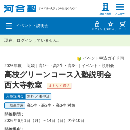
塾生の方
高等学校の先生
個別相談
校舎・教室
メニュー
イベント・説明会
体験授業
ログイン
お気に入り
カート
現在、ログインしていません。
イベント申込ガイド
2026年度 近畿 | 高1生・高2生・高3生 | イベント・説明会
高校グリーンコース入塾説明会
西大寺教室
まもなく締切
入塾説明会
無料 ／ 要申込
高1生・高2生・高3生 対象
一般生専用
開催期間：
2026年6月1日（月）～14日（日）の全10日
開催場所：