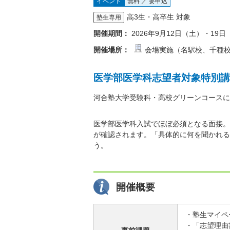
イベント
無料 ／ 要申込
高3生・高卒生 対象
塾生専用
開催期間：
2026年9月12日（土）・19
開催場所：
会場実施（名駅校、千種
医学部医学科志望者対象特別講
河合塾大学受験科・高校グリーンコースに
医学部医学科入試でほぼ必須となる面接。
が確認されます。「具体的に何を聞かれる
う。
開催概要
・塾生マイペ
・「志望理由