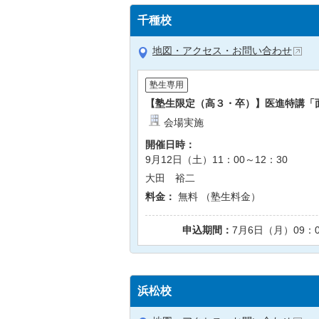
千種校
地図・アクセス・お問い合わせ
塾生専用
【塾生限定（高３・卒）】医進特講「
会場実施
開催日時：
9月12日（土）11：00～12：30
大田 裕二
料金：
無料 （塾生料金）
申込期間：
7月6日（月）09：
浜松校