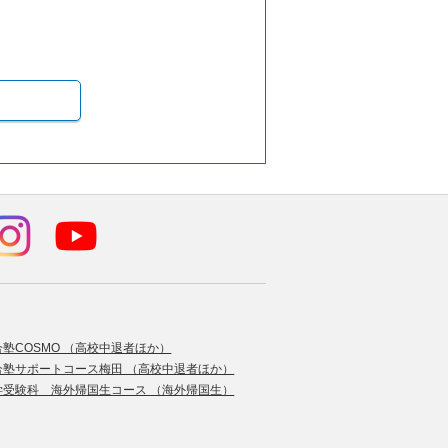
合塾COSMO （高校中退者ほか）
合塾サポートコース梅田 （高校中退者ほか）
学受験科 海外帰国生コース （海外帰国生）