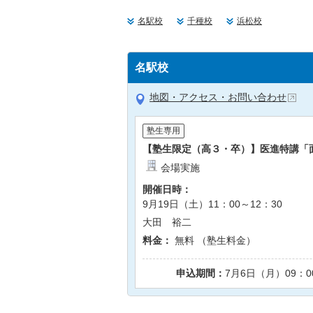
名駅校
千種校
浜松校
名駅校
地図・アクセス・お問い合わせ
塾生専用
【塾生限定（高３・卒）】医進特講「
会場実施
開催日時：
9月19日（土）11：00～12：30
大田 裕二
料金：
無料 （塾生料金）
申込期間：
7月6日（月）09：0