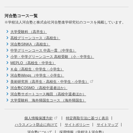
河合塾コース一覧
※学校法人河合塾と株式会社河合塾進学研究社のコースを掲載しています。
大学受験科 （高卒生）
高校グリーンコース（高校生）
河合塾SINKA （高校生）
中学グリーンコース 中高一貫 （中学生）
小学・中学グリーンコース 高校受験 （小・中学生）
MEPLO （高校生・中学生）
Ｋ会（高校生・中学生・小学生）
河合塾Wings （中学生・小学生）
美術研究所（高卒生・高校生・中学生・小学生）
河合塾COSMO （高校中退者ほか）
河合塾サポートコース梅田 （高校中退者ほか）
大学受験科 海外帰国生コース （海外帰国生）
個人情報保護方針
特定商取引法に基づく表示
ハラスメント防止に向けて
サイトポリシー
サイトマップ
河合塾について
採用情報（学校法人河合塾）