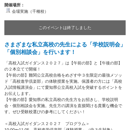
開催場所：
会場実施（千種校）
このイベントは終了しました
さまざまな私立高校の先生による「学校説明会」
「個別相談会」を行います！
「高校入試ガイダンス２０２７」は【午前の部】と【午後の部】
の２本立てで開催！
【午前の部】難関公立高校合格をめざす中３生限定の最強メソッ
ド「高校進学倶楽部」の体験授業を実施。保護者の方には「高校
入試情報講演会」にて愛知県公立高校入試を突破するポイントを
お伝えします。
【午後の部】愛知県の私立高校の先生方をお招きし、学校説明
会・個別相談会を実施。先生方の講演を直接聞ける貴重な機会で
す。ぜひ受験校選びの参考にしてください！
＜高校入試ガイダンス２０２７ プログラム＞
10:00〜11:05 高校進学倶楽部「体験授業」（中３生対象）