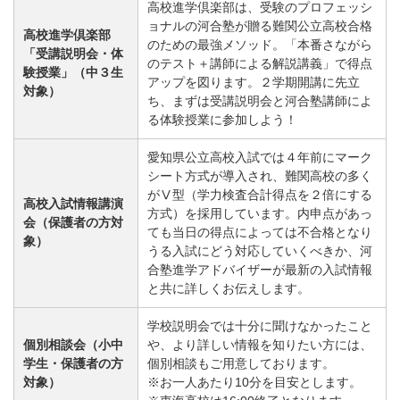
高校進学倶楽部は、受験のプロフェッシ
ョナルの河合塾が贈る難関公立高校合格
高校進学倶楽部
のための最強メソッド。「本番さながら
「受講説明会・体
のテスト＋講師による解説講義」で得点
験授業」（中３生
アップを図ります。２学期開講に先立
対象）
ち、まずは受講説明会と河合塾講師によ
る体験授業に参加しよう！
愛知県公立高校入試では４年前にマーク
シート方式が導入され、難関高校の多く
がⅤ型（学力検査合計得点を２倍にする
高校入試情報講演
方式）を採用しています。内申点があっ
会（保護者の方対
ても当日の得点によっては不合格となり
象）
うる入試にどう対応していくべきか、河
合塾進学アドバイザーが最新の入試情報
と共に詳しくお伝えします。
学校説明会では十分に聞けなかったこと
個別相談会（小中
や、より詳しい情報を知りたい方には、
学生・保護者の方
個別相談もご用意しております。
対象）
※お一人あたり10分を目安とします。