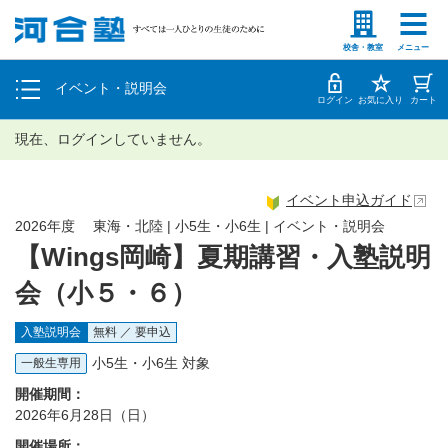
塾生の方
高等学校の先生
個別相談
校舎・教室
メニュー
イベント・説明会
体験授業
ログイン
お気に入り
カート
現在、ログインしていません。
イベント申込ガイド
2026年度 東海・北陸 | 小5生・小6生 | イベント・説明会
【Wings岡崎】夏期講習・入塾説明
会（小５・６）
入塾説明会
無料 ／ 要申込
小5生・小6生 対象
一般生専用
開催期間：
2026年6月28日（日）
開催場所：