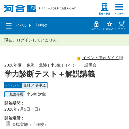
塾生の方
高等学校の先生
個別相談
校舎・教室
メニュー
イベント・説明会
体験授業
ログイン
お気に入り
カート
現在、ログインしていません。
イベント申込ガイド
2026年度 東海・北陸 | 小5生 | イベント・説明会
学力診断テスト＋解説講義
イベント
無料 ／ 要申込
小5生 対象
一般生専用
開催期間：
2026年7月5日（日）
開催場所：
会場実施（千種校）