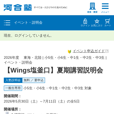
塾生の方
高等学校の先生
個別相談
校舎・教室
メニュー
イベント・説明会
体験授業
ログイン
お気に入り
カート
現在、ログインしていません。
イベント申込ガイド
2026年度 東海・北陸 | 小5生・小6生・中1生・中2生・中3生 |
イベント・説明会
【Wings塩釜口】夏期講習説明会
入塾説明会
無料 ／ 要申込
小5生・小6生・中1生・中2生・中3生 対象
一般生専用
開催期間：
2026年5月30日（土）～7月11日（土）の全5日
開催場所：