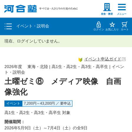
塾生の方
高等学校の先生
個別相談
校舎・教室
メニュー
イベント・説明会
体験授業
ログイン
お気に入り
カート
現在、ログインしていません。
イベント申込ガイド
2026年度 東海・北陸 | 高1生・高2生・高3生・高卒生 | イベン
ト・説明会
土曜ゼミ⑧ メディア映像 自画
像強化
イベント
7,200円～43,200円 ／ 要申込
高1生・高2生・高3生・高卒生 対象
開催期間：
2026年5月9日（土）～7月4日（土）の全9日