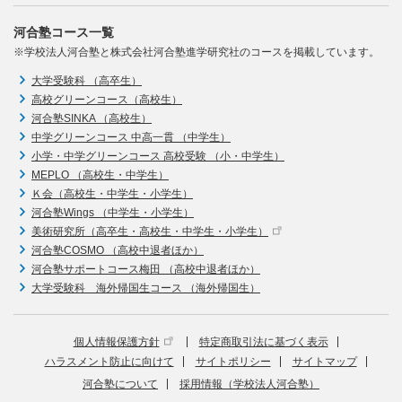
河合塾コース一覧
※学校法人河合塾と株式会社河合塾進学研究社のコースを掲載しています。
大学受験科 （高卒生）
高校グリーンコース（高校生）
河合塾SINKA （高校生）
中学グリーンコース 中高一貫 （中学生）
小学・中学グリーンコース 高校受験 （小・中学生）
MEPLO （高校生・中学生）
Ｋ会（高校生・中学生・小学生）
河合塾Wings （中学生・小学生）
美術研究所（高卒生・高校生・中学生・小学生）
河合塾COSMO （高校中退者ほか）
河合塾サポートコース梅田 （高校中退者ほか）
大学受験科 海外帰国生コース （海外帰国生）
個人情報保護方針
特定商取引法に基づく表示
ハラスメント防止に向けて
サイトポリシー
サイトマップ
河合塾について
採用情報（学校法人河合塾）