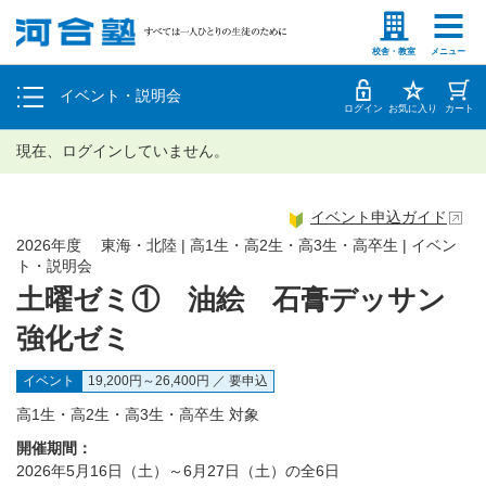
塾生の方
高等学校の先生
個別相談
校舎・教室
メニュー
イベント・説明会
体験授業
ログイン
お気に入り
カート
現在、ログインしていません。
イベント申込ガイド
2026年度 東海・北陸 | 高1生・高2生・高3生・高卒生 | イベン
ト・説明会
土曜ゼミ① 油絵 石膏デッサン
強化ゼミ
イベント
19,200円～26,400円 ／ 要申込
高1生・高2生・高3生・高卒生 対象
開催期間：
2026年5月16日（土）～6月27日（土）の全6日