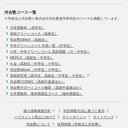
河合塾コース一覧
※学校法人河合塾と株式会社河合塾進学研究社のコースを掲載しています。
大学受験科 （高卒生）
高校グリーンコース（高校生）
河合塾SINKA （高校生）
中学グリーンコース 中高一貫 （中学生）
小学・中学グリーンコース 高校受験 （小・中学生）
MEPLO （高校生・中学生）
Ｋ会（高校生・中学生・小学生）
河合塾Wings （中学生・小学生）
美術研究所（高卒生・高校生・中学生・小学生）
河合塾COSMO （高校中退者ほか）
河合塾サポートコース梅田 （高校中退者ほか）
大学受験科 海外帰国生コース （海外帰国生）
個人情報保護方針
特定商取引法に基づく表示
ハラスメント防止に向けて
サイトポリシー
サイトマップ
河合塾について
採用情報（学校法人河合塾）