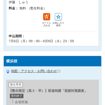
伊藤 しゅう
料金：
無料 （塾生料金）
カートに
お気に入り
入れる
保存
申込期間：
7月6日（月）09：00～9月8日（火）23：59
横浜校
地図・アクセス・お問い合わせ
塾生専用
【塾生限定（高３・卒）】医進特講「面接対策講座」
受付終了
会場実施