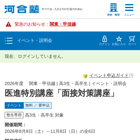
入塾説明会
塾生の方
高等学校の先生
校舎・教室
メニュー
緊急のお知らせ：
関東・甲信越
個別相談
イベント・説明会
体験授業
ログイン
お気に入り
カート
現在、ログインしていません。
イベント申込ガイド
2026年度 関東・甲信越 | 高3生・高卒生 | イベント・説明会
医進特別講座「面接対策講座」
イベント
無料 ／ 要申込
高3生・高卒生 対象
塾生専用
開催期間：
2026年8月8日（土）～11月8日（日）の全6日