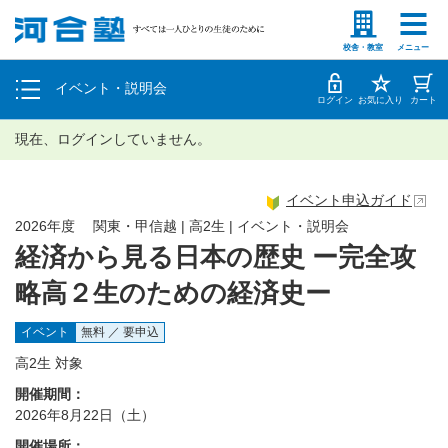
塾生の方
高等学校の先生
個別相談
校舎・教室
メニュー
イベント・説明会
体験授業
ログイン
お気に入り
カート
現在、ログインしていません。
イベント申込ガイド
2026年度 関東・甲信越 | 高2生 | イベント・説明会
経済から見る日本の歴史 ー完全攻
略高２生のための経済史ー
イベント
無料 ／ 要申込
高2生 対象
開催期間：
2026年8月22日（土）
開催場所：