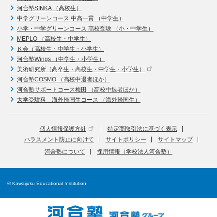
河合塾SINKA （高校生）
中学グリーンコース 中高一貫 （中学生）
小学・中学グリーンコース 高校受験 （小・中学生）
MEPLO （高校生・中学生）
Ｋ会（高校生・中学生・小学生）
河合塾Wings （中学生・小学生）
美術研究所（高卒生・高校生・中学生・小学生）
河合塾COSMO （高校中退者ほか）
河合塾サポートコース梅田 （高校中退者ほか）
大学受験科 海外帰国生コース （海外帰国生）
個人情報保護方針
特定商取引法に基づく表示
ハラスメント防止に向けて
サイトポリシー
サイトマップ
河合塾について
採用情報（学校法人河合塾）
© Kawaijuku Educational Institution.