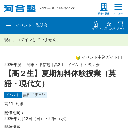
塾生の方
高等学校の先生
個別相談
校舎・教室
メニュー
イベント・説明会
体験授業
ログイン
お気に入り
カート
現在、ログインしていません。
イベント申込ガイド
2026年度 関東・甲信越 | 高2生 | イベント・説明会
【高２生】夏期無料体験授業（英
語・現代文）
イベント
無料 ／ 要申込
高2生 対象
開催期間：
2026年7月12日（日）・22日（水）
開催場所：