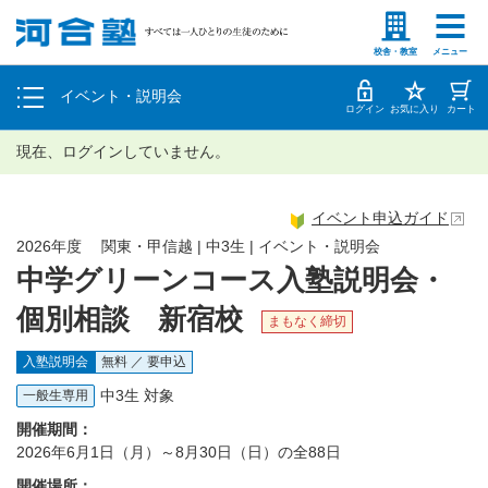
塾生の方
高等学校の先生
個別相談
校舎・教室
メニュー
イベント・説明会
体験授業
ログイン
お気に入り
カート
現在、ログインしていません。
イベント申込ガイド
2026年度 関東・甲信越 | 中3生 | イベント・説明会
中学グリーンコース入塾説明会・
個別相談 新宿校
まもなく締切
入塾説明会
無料 ／ 要申込
中3生 対象
一般生専用
開催期間：
2026年6月1日（月）～8月30日（日）の全88日
開催場所：