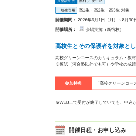
入塾説明会
無料 ／ 要申込
高1生・高2生・高3生 対象
一般生専用
開催期間：
2026年6月1日（月）～8月3
開催場所：
会場実施（新宿校）
高校生とその保護者を対象とし
高校グリーンコースのカリキュラム・教材
※模試（河合塾以外でも可）や学校の成績
参加特典
「高校グリーンコース
※WEB上で受付が終了していても、申込
開催日程・お申し込み