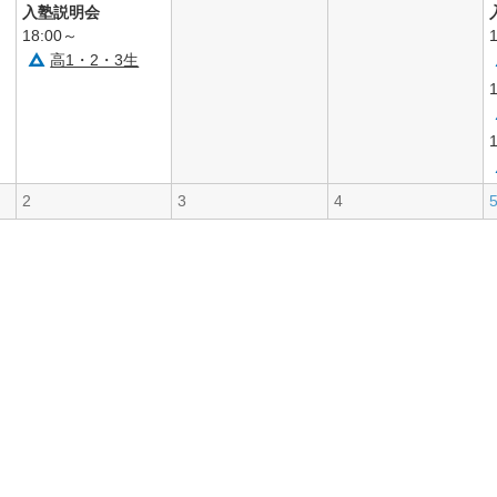
入塾説明会
18:00～
高1・2・3生
2
3
4