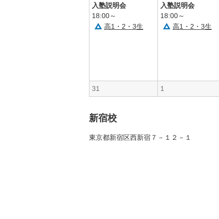
入塾説明会
入塾説明会
18:00～
18:00～
高1・2・3生
高1・2・3生
31
1
新宿校
東京都新宿区西新宿７－１２－１