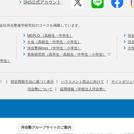
SNS公式アカウント
会社河合塾進学研究社のコースを掲載しています。
MEPLO （高校生・中学生）
河
Ｋ会（高校生・中学生・小学生）
河
河合塾Wings （中学生・小学生）
大
美術研究所（高卒生・高校生・中学生・小学生）
中学生）
特定商取引法に基づく表示
ハラスメント防止に向けて
サイトポリシ
河合塾について
採用情報（学校法人河合塾）
河合塾グループサイトのご案内