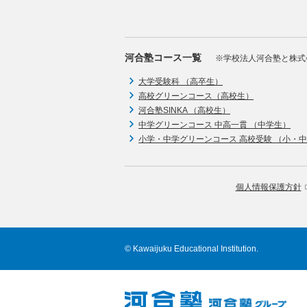
河合塾コース一覧
※学校法人河合塾と株式
大学受験科 （高卒生）
高校グリーンコース（高校生）
河合塾SINKA （高校生）
中学グリーンコース 中高一貫 （中学生）
小学・中学グリーンコース 高校受験 （小・
個人情報保護方針
© Kawaijuku Educational Institution.