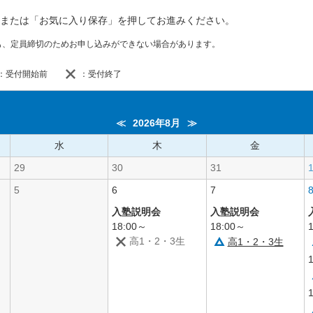
または「お気に入り保存」を押してお進みください。
も、定員締切のためお申し込みができない場合があります。
：受付開始前
：受付終了
≪
2026年8月
≫
水
木
金
29
30
31
5
6
7
入塾説明会
入塾説明会
18:00～
18:00～
高1・2・3生
高1・2・3生