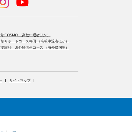
合塾COSMO （高校中退者ほか）
合塾サポートコース梅田 （高校中退者ほか）
学受験科 海外帰国生コース （海外帰国生）
ー
サイトマップ