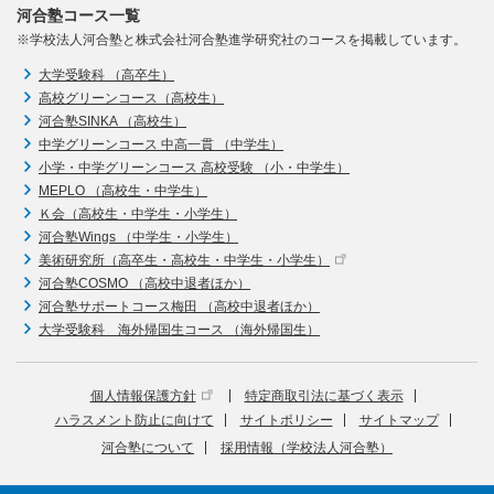
河合塾コース一覧
※学校法人河合塾と株式会社河合塾進学研究社のコースを掲載しています。
大学受験科 （高卒生）
高校グリーンコース（高校生）
河合塾SINKA （高校生）
中学グリーンコース 中高一貫 （中学生）
小学・中学グリーンコース 高校受験 （小・中学生）
MEPLO （高校生・中学生）
Ｋ会（高校生・中学生・小学生）
河合塾Wings （中学生・小学生）
美術研究所（高卒生・高校生・中学生・小学生）
河合塾COSMO （高校中退者ほか）
河合塾サポートコース梅田 （高校中退者ほか）
大学受験科 海外帰国生コース （海外帰国生）
個人情報保護方針
特定商取引法に基づく表示
ハラスメント防止に向けて
サイトポリシー
サイトマップ
河合塾について
採用情報（学校法人河合塾）