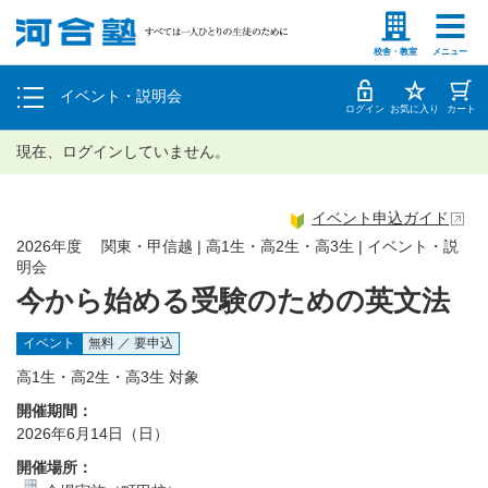
塾生の方
高等学校の先生
個別相談
校舎・教室
メニュー
イベント・説明会
体験授業
ログイン
お気に入り
カート
現在、ログインしていません。
イベント申込ガイド
2026年度 関東・甲信越 | 高1生・高2生・高3生 | イベント・説
明会
今から始める受験のための英文法
イベント
無料 ／ 要申込
高1生・高2生・高3生 対象
開催期間：
2026年6月14日（日）
開催場所：