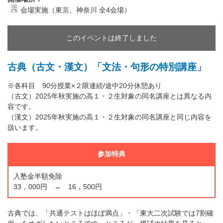
会場実施（東京、神奈川 全4会場）
このイベントは終了しました
古典（古文・漢文）「文法・句形の特別講座」
※各科目 90分授業×２限連続/途中20分休憩あり
（古文）2025年秋実施の高１・２生対象の同名講座とは異なる内
容です。
（漢文）2025年秋実施の高１・２生対象の同名講座と同じ内容を
扱います。
参加特典
入塾金半額免除
33，000円 → 16，500円
古典では、「共通テストはほぼ満点」・「東大二次試験では7割確