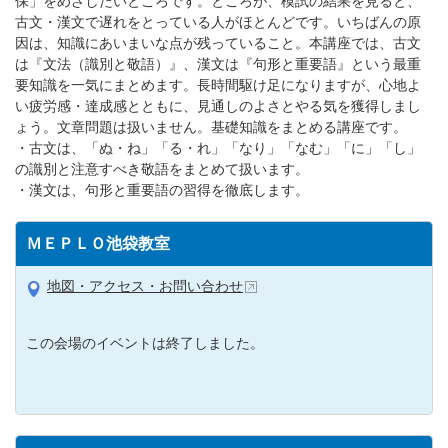
保」をめざしたいところです。ところが、模試の結果を見ると、
古文・漢文で遅れをとっている人がほとんどです。いちばんの原
因は、知識にあいまいな点が残っていること。本講座では、古文
は『文法（識別と敬語）』、漢文は『句形と重要語』という最重
要知識を一気にまとめます。長時間駆け足になりますが、心地よ
い疲労感・達成感とともに、見通しのよさとやる気を獲得しまし
ょう。文章問題は扱いません。基礎知識をまとめる講座です。
・古文は、「ぬ・ね」「る・れ」「なり」「なむ」「に」「し」
の識別と注意すべき敬語をまとめて扱います。
・漢文は、句形と重要語の習得を徹底します。
ＭＥＰＬＯ池袋教室
地図・アクセス・お問い合わせ
この会場のイベントは終了しました。