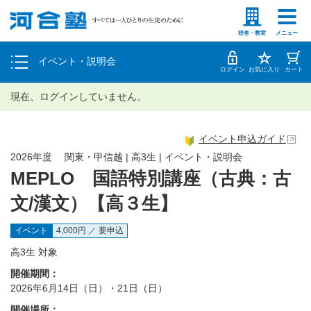
塾生の方
高等学校の先生
個別相談
校舎・教室
メニュー
イベント・説明会
体験授業
ログイン
お気に入り
カート
現在、ログインしていません。
イベント申込ガイド
2026年度 関東・甲信越 | 高3生 | イベント・説明会
MEPLO 国語特別講座（古典：古
文/漢文）【高３生】
イベント
4,000円 ／ 要申込
高3生 対象
開催期間：
2026年6月14日（日）・21日（日）
開催場所：