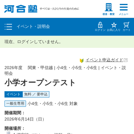
塾生の方
高等学校の先生
個別相談
校舎・教室
メニュー
イベント・説明会
体験授業
ログイン
お気に入り
カート
現在、ログインしていません。
イベント申込ガイド
2026年度 関東・甲信越 | 小4生・小5生・小6生 | イベント・説
明会
小学オープンテスト
イベント
無料 ／ 要申込
小4生・小5生・小6生 対象
一般生専用
開催期間：
2026年6月14日（日）
開催場所：