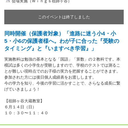
会場実施（Ｗｉｎｇｓ祖師ヶ谷）
このイベントは終了しました
同時開催（保護者対象）「進路に迷う小4・小
5・小6の保護者様へ。わが子に合った『受験の
タイミング』と『いますべき学習』」
実施教科は勉強の基本となる「国語」「算数」の２教科です。本
模試は多くの小学生が受験しますので、学校のテストでは測るこ
とが難しい現時点でのお子様の実力を把握することができます。
参加された方には後日個人成績表をお渡しします。
今の学力を知り、今後の学習に活かすことで、さらなる成長に繋
げていきましょう！
【祖師ヶ谷大蔵教室】
６月１４日（日）
１０：３０〜１１：４０