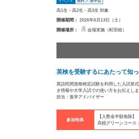
イベント
無料 ／ 要申込
高1生・高2生・高3生 対象
開催期間：
2026年6月13日（土）
開催場所：
会場実施（町田校）
英検を受験するにあたって知っ
英語民間資格検定試験を利用した入試形式
き情報や大学入試での使い方をお伝えしま
担当：進学アドバイザー
【入塾金半額免除】
参加特典
高校グリーンコース：3