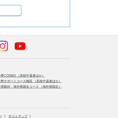
合塾COSMO （高校中退者ほか）
合塾サポートコース梅田 （高校中退者ほか）
学受験科 海外帰国生コース （海外帰国生）
ー
サイトマップ