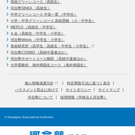
高校グリーンコース（高校生）
河合塾SINKA （高校生）
中学グリーンコース 中高一貫 （中学生）
小学・中学グリーンコース 高校受験 （小・中学生）
MEPLO （高校生・中学生）
Ｋ会（高校生・中学生・小学生）
河合塾Wings （中学生・小学生）
美術研究所（高卒生・高校生・中学生・小学生）
河合塾COSMO （高校中退者ほか）
河合塾サポートコース梅田 （高校中退者ほか）
大学受験科 海外帰国生コース （海外帰国生）
個人情報保護方針
特定商取引法に基づく表示
ハラスメント防止に向けて
サイトポリシー
サイトマップ
河合塾について
採用情報（学校法人河合塾）
© Kawaijuku Educational Institution.