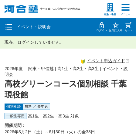
塾生の方
高等学校の先生
個別相談
校舎・教室
メニュー
イベント・説明会
体験授業
ログイン
お気に入り
カート
現在、ログインしていません。
イベント申込ガイド
2026年度 関東・甲信越 | 高1生・高2生・高3生 | イベント・説
明会
高校グリーンコース個別相談 千葉
現役館
個別相談
無料 ／ 要申込
高1生・高2生・高3生 対象
一般生専用
開催期間：
2026年5月2日（土）～6月30日（火）の全38日