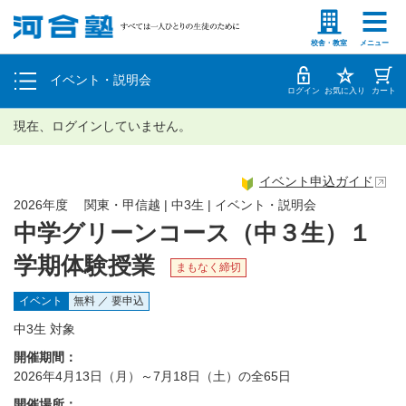
塾生の方
高等学校の先生
個別相談
校舎・教室
メニュー
イベント・説明会
体験授業
ログイン
お気に入り
カート
現在、ログインしていません。
イベント申込ガイド
2026年度 関東・甲信越 | 中3生 | イベント・説明会
中学グリーンコース（中３生）１
学期体験授業
まもなく締切
イベント
無料 ／ 要申込
中3生 対象
開催期間：
2026年4月13日（月）～7月18日（土）の全65日
開催場所：