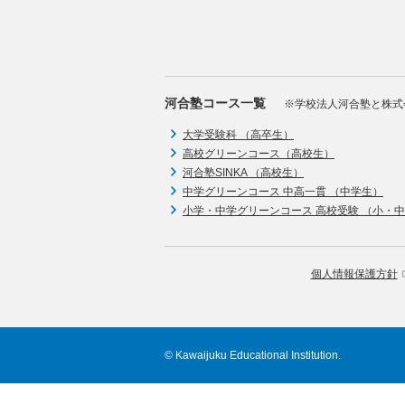
河合塾コース一覧
※学校法人河合塾と株式
大学受験科 （高卒生）
高校グリーンコース（高校生）
河合塾SINKA （高校生）
中学グリーンコース 中高一貫 （中学生）
小学・中学グリーンコース 高校受験 （小・
個人情報保護方針
© Kawaijuku Educational Institution.