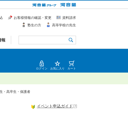
込
お客様情報の確認・変更
資料請求
塾生の方
高等学校の先生
情報
ログイン
お気に入り
カート
高3生・高卒生・保護者
イベント申込ガイド