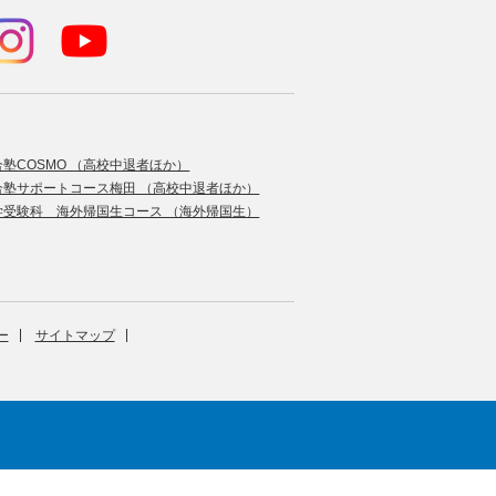
合塾COSMO （高校中退者ほか）
合塾サポートコース梅田 （高校中退者ほか）
学受験科 海外帰国生コース （海外帰国生）
ー
サイトマップ