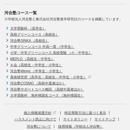
河合塾コース一覧
※学校法人河合塾と株式会社河合塾進学研究社のコースを掲載しています。
大学受験科 （高卒生）
高校グリーンコース（高校生）
河合塾SINKA （高校生）
中学グリーンコース 中高一貫 （中学生）
小学・中学グリーンコース 高校受験 （小・中学生）
MEPLO （高校生・中学生）
Ｋ会（高校生・中学生・小学生）
河合塾Wings （中学生・小学生）
美術研究所（高卒生・高校生・中学生・小学生）
河合塾COSMO （高校中退者ほか）
河合塾サポートコース梅田 （高校中退者ほか）
大学受験科 海外帰国生コース （海外帰国生）
個人情報保護方針
特定商取引法に基づく表示
ハラスメント防止に向けて
サイトポリシー
サイトマップ
河合塾について
採用情報（学校法人河合塾）