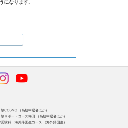
うになります。
合塾COSMO （高校中退者ほか）
合塾サポートコース梅田 （高校中退者ほか）
学受験科 海外帰国生コース （海外帰国生）