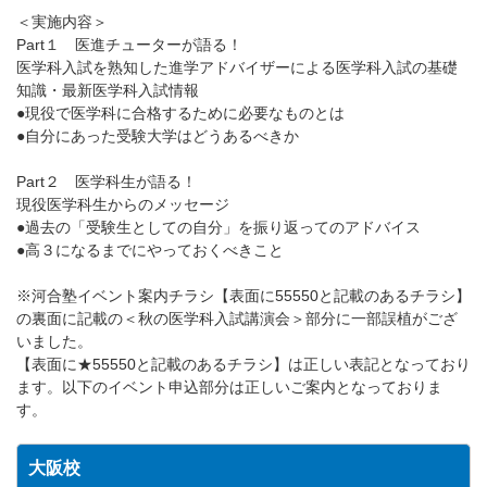
＜実施内容＞
Part１ 医進チューターが語る！
医学科入試を熟知した進学アドバイザーによる医学科入試の基礎
知識・最新医学科入試情報
●現役で医学科に合格するために必要なものとは
●自分にあった受験大学はどうあるべきか
Part２ 医学科生が語る！
現役医学科生からのメッセージ
●過去の「受験生としての自分」を振り返ってのアドバイス
●高３になるまでにやっておくべきこと
※河合塾イベント案内チラシ【表面に55550と記載のあるチラシ】
の裏面に記載の＜秋の医学科入試講演会＞部分に一部誤植がござ
いました。
【表面に★55550と記載のあるチラシ】は正しい表記となっており
ます。以下のイベント申込部分は正しいご案内となっておりま
す。
大阪校