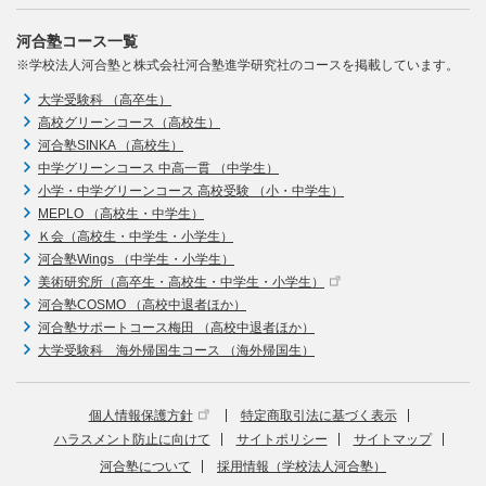
河合塾コース一覧
※学校法人河合塾と株式会社河合塾進学研究社のコースを掲載しています。
大学受験科 （高卒生）
高校グリーンコース（高校生）
河合塾SINKA （高校生）
中学グリーンコース 中高一貫 （中学生）
小学・中学グリーンコース 高校受験 （小・中学生）
MEPLO （高校生・中学生）
Ｋ会（高校生・中学生・小学生）
河合塾Wings （中学生・小学生）
美術研究所（高卒生・高校生・中学生・小学生）
河合塾COSMO （高校中退者ほか）
河合塾サポートコース梅田 （高校中退者ほか）
大学受験科 海外帰国生コース （海外帰国生）
個人情報保護方針
特定商取引法に基づく表示
ハラスメント防止に向けて
サイトポリシー
サイトマップ
河合塾について
採用情報（学校法人河合塾）