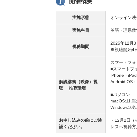
開催概要
実施形態
オンライン映
実施科目
英語・理系数
2025年12月
視聴期間
※視聴開始4
スマートフォ
■スマートフ
iPhone・iPad
解説講義（映像）視
Android OS：
聴 推奨環境
■パソコン
macOS:11.
Windows10
お申し込みの前にご確
・12月2日
認ください。
レスへ視聴方