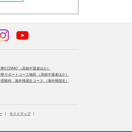
合塾COSMO （高校中退者ほか）
合塾サポートコース梅田 （高校中退者ほか）
学受験科 海外帰国生コース （海外帰国生）
ー
サイトマップ