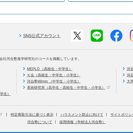
SNS公式アカウント
会社河合塾進学研究社のコースを掲載しています。
MEPLO （高校生・中学生）
河
Ｋ会（高校生・中学生・小学生）
河
河合塾Wings （中学生・小学生）
大
美術研究所（高卒生・高校生・中学生・小学生）
中学生）
特定商取引法に基づく表示
ハラスメント防止に向けて
サイトポリシ
河合塾について
採用情報（学校法人河合塾）