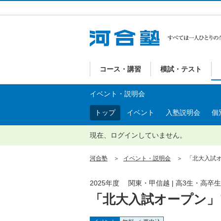
コース・講習
模試・テスト
イベント・説明会
トップ
イベント
入塾説明会
個
現在、ログインしていません。
河合塾
イベント・説明会
「北大入試オ
2025年度 関東・甲信越 | 高3生・高卒生
「北大入試オープン」