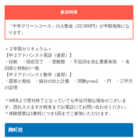
参加特典
「中学グリーンコース」の入塾金（22.000円）が半額免除にな
ります。
＜２学期カリキュラム＞
【中２アドバンスト英語（速習）】
・比較 ・現在完了 ・受動態 ・不定詞を含む重要表現 ・名
詞節と時制の一致
【中２アドバンスト数学（速習）】
・図形と相似 ・線分の比と計量 ・関数y=ax2 ・円 ・三平方
の定理
＊WEB上で受付終了となっていても申込可能な場合がございま
す。恐れ入りますが校舎までお電話にてお問い合わせください。
＊体験授業は1教科につき1回までご参加いただけます。
麹町校