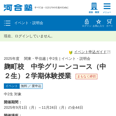
塾生の方
高等学校の先生
個別相談
校舎・教室
メニュー
イベント・説明会
体験授業
ログイン
お気に入り
カート
現在、ログインしていません。
イベント申込ガイド
2025年度 関東・甲信越 | 中2生 | イベント・説明会
麹町校 中学グリーンコース（中
２生）２学期体験授業
まもなく締切
イベント
無料 ／ 要申込
中2生 対象
開催期間：
2025年9月1日（月）～11月24日（月）の全44日
開催場所：