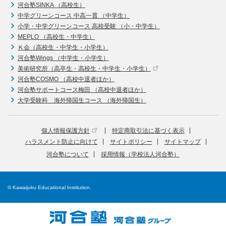
河合塾SINKA （高校生）
中学グリーンコース 中高一貫 （中学生）
小学・中学グリーンコース 高校受験 （小・中学生）
MEPLO （高校生・中学生）
Ｋ会（高校生・中学生・小学生）
河合塾Wings （中学生・小学生）
美術研究所（高卒生・高校生・中学生・小学生）
河合塾COSMO （高校中退者ほか）
河合塾サポートコース梅田 （高校中退者ほか）
大学受験科 海外帰国生コース （海外帰国生）
個人情報保護方針
特定商取引法に基づく表示
ハラスメント防止に向けて
サイトポリシー
サイトマップ
河合塾について
採用情報（学校法人河合塾）
© Kawaijuku Educational Institution.